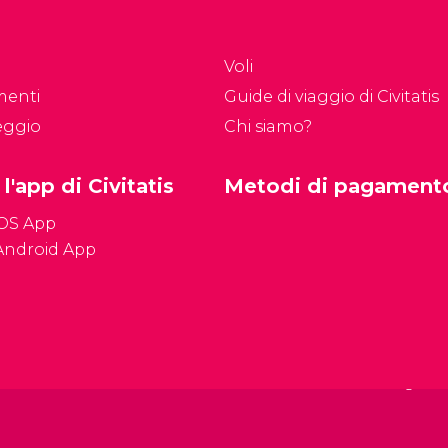
Voli
menti
Guide di viaggio di Civitatis
eggio
Chi siamo?
 l'app di Civitatis
Metodi di pagament
iOS App
Android App
Condizioni genera