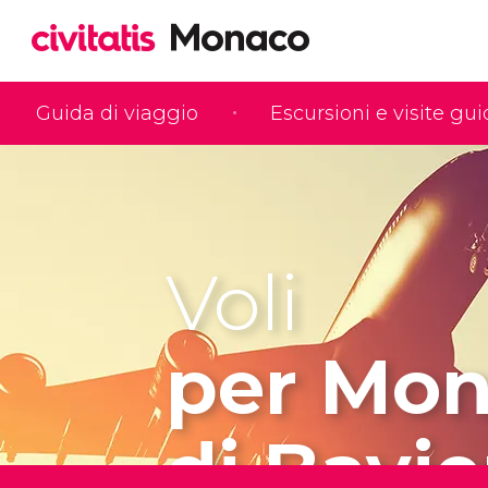
Guida di viaggio
Escursioni e visite gu
Voli
per Mo
di Bavie