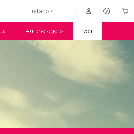
Italiano
rta
Autonoleggio
Voli
Il tuo carrello è vuoto