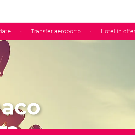
idate
Transfer aeroporto
Hotel in offe
naco
ra