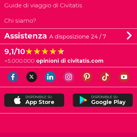
Guide di viaggio di Civitatis
Chi siamo?
Assistenza
A disposizione 24 / 7
★★★★★
★★★★★
9,1/10
+
5.000.000
opinioni di civitatis.com
DISPONIBILE SU
DISPONIBILE SU
App Store
Google Play