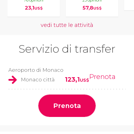
76 opinioni
25 opinioni
23,1
57,8
US$
US$
vedi tutte le attività
Servizio di transfer
Aeroporto di Monaco
Prenota
123,1
Monaco città
US$
Prenota