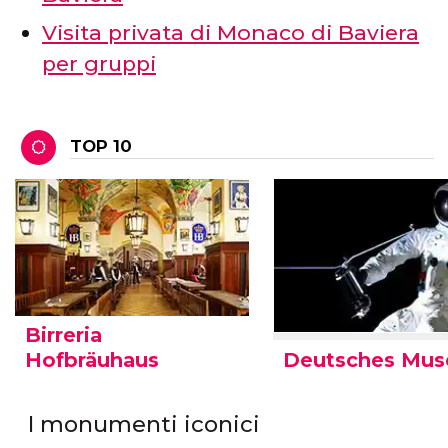
Visita privata di Monaco di Baviera
per gruppi
TOP 10
Birreria
Deutsches Mu
Hofbräuhaus
I monumenti iconici