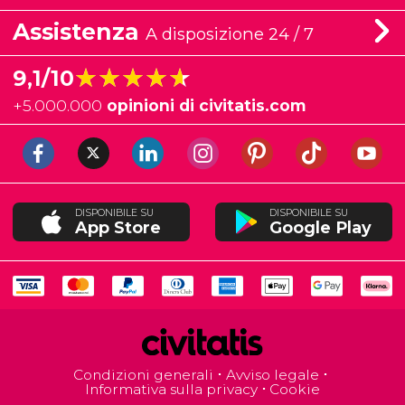
Assistenza
A disposizione 24 / 7
★★★★★
★★★★★
9,1/10
+
5.000.000
opinioni di civitatis.com
DISPONIBILE SU
DISPONIBILE SU
App Store
Google Play
Condizioni generali
Avviso legale
Informativa sulla privacy
Cookie