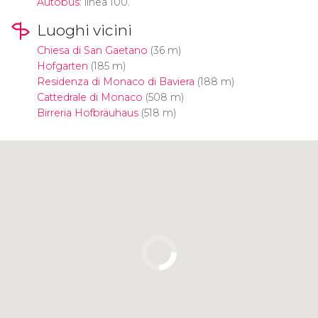
Autobus
: linea 100.
Luoghi vicini
Chiesa di San Gaetano
(36 m)
Hofgarten
(185 m)
Residenza di Monaco di Baviera
(188 m)
Cattedrale di Monaco
(508 m)
Birreria Hofbräuhaus
(518 m)
Clicca per usare la mappa