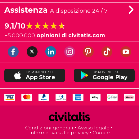
Assistenza
A disposizione 24 / 7
★★★★★
★★★★★
9,1/10
+
5.000.000
opinioni di civitatis.com
DISPONIBILE SU
DISPONIBILE SU
App Store
Google Play
Condizioni generali
Avviso legale
Informativa sulla privacy
Cookie