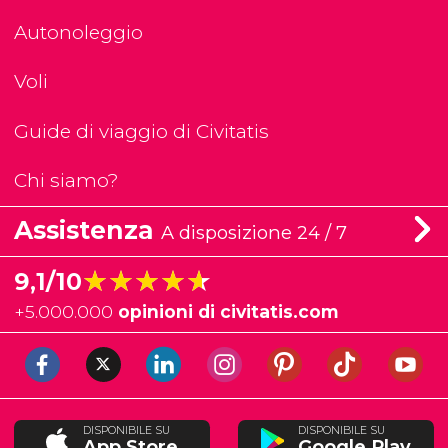
Autonoleggio
Voli
Guide di viaggio di Civitatis
Chi siamo?
Assistenza
A disposizione 24 / 7
★★★★★
★★★★★
9,1/10
+
5.000.000
opinioni di civitatis.com
DISPONIBILE SU
DISPONIBILE SU
App Store
Google Play