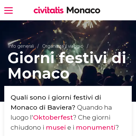
Info generali
Organizza il viaggio
Giorni festivi di
Monaco
Quali sono i giorni festivi di
Monaco di Baviera?
Quando ha
luogo l'
Oktoberfest
? Che giorni
chiudono i
musei
e i
monumenti
?