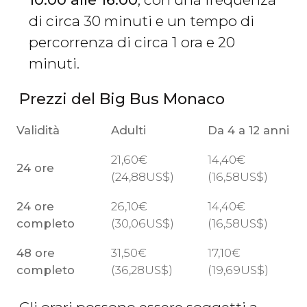
di circa 30 minuti e un tempo di
percorrenza di circa 1 ora e 20
minuti.
Prezzi del Big Bus Monaco
Validità
Adulti
Da 4 a 12 anni
21,60
€
14,40
€
24 ore
(24,88
US$
)
(16,58
US$
)
24 ore
26,10
€
14,40
€
completo
(30,06
US$
)
(16,58
US$
)
48 ore
31,50
€
17,10
€
completo
(36,28
US$
)
(19,69
US$
)