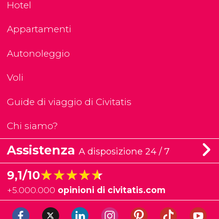
Hotel
Appartamenti
Autonoleggio
Voli
Guide di viaggio di Civitatis
Chi siamo?
Assistenza
A disposizione 24 / 7
★★★★★
★★★★★
9,1/10
+
5.000.000
opinioni di civitatis.com