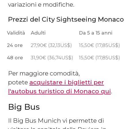
variazioni e modifiche.
Prezzi del City Sightseeing Monaco
Validità
Adulti
Da 5 a 15 anni
24 ore
27,90
€
(32,13
US$
)
15,50
€
(17,85
US$
)
48 ore
31,90
€
(36,74
US$
)
15,50
€
(17,85
US$
)
Per maggiore comodità,
potete
acquistare i biglietti per
l'
autobus turistico di Monaco qui
.
Big Bus
Il Big Bus Munich vi permette di