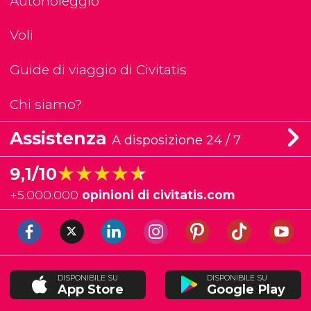
Autonoleggio
Voli
Guide di viaggio di Civitatis
Chi siamo?
Assistenza
A disposizione 24 / 7
★★★★★
★★★★★
9,1/10
+
5.000.000
opinioni di civitatis.com
DISPONIBILE SU
DISPONIBILE SU
App Store
Google Play